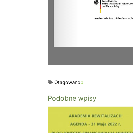
Otagowano
pl
Podobne wpisy