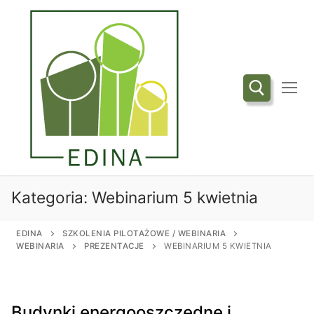
Przejdź
do
treści
Szukaj:
Kategoria:
Webinarium 5 kwietnia
EDINA
SZKOLENIA PILOTAŻOWE / WEBINARIA
WEBINARIA
PREZENTACJE
WEBINARIUM 5 KWIETNIA
Budynki energooszczędne i