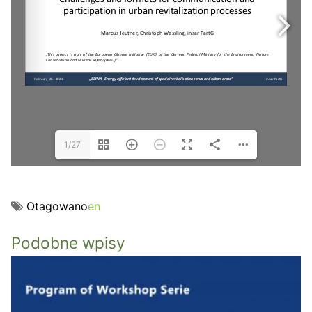
1/27
Otagowano
en
Podobne wpisy