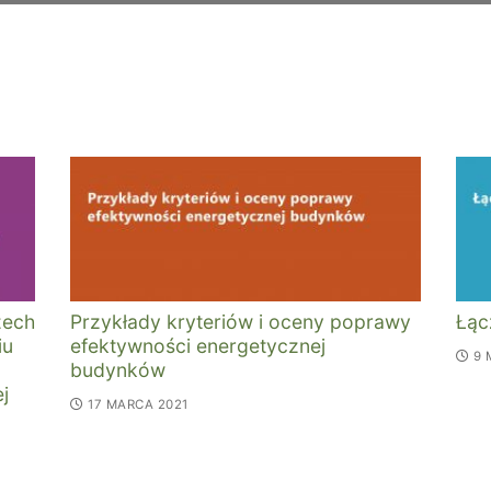
zech
Przykłady kryteriów i oceny poprawy
Łąc
iu
efektywności energetycznej
9 
budynków
j
17 MARCA 2021