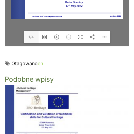
1/4
Otagowano
en
Podobne wpisy