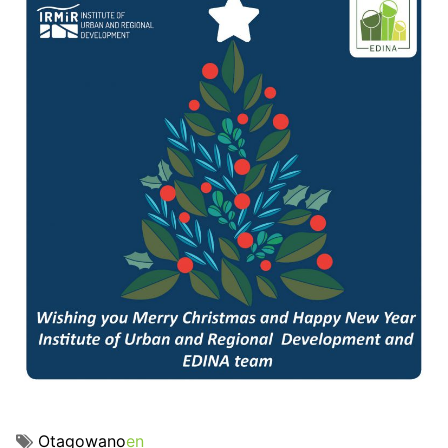
Otagowano
en