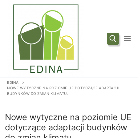
Przejdź
do
treści
Szukaj:
EDINA
NOWE WYTYCZNE NA POZIOMIE UE DOTYCZĄCE ADAPTACJI
BUDYNKÓW DO ZMIAN KLIMATU.
Nowe wytyczne na poziomie UE
dotyczące adaptacji budynków
do zmian klimatu.