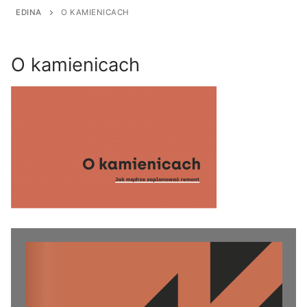
Przejdź
EDINA
O KAMIENICACH
do
treści
O kamienicach