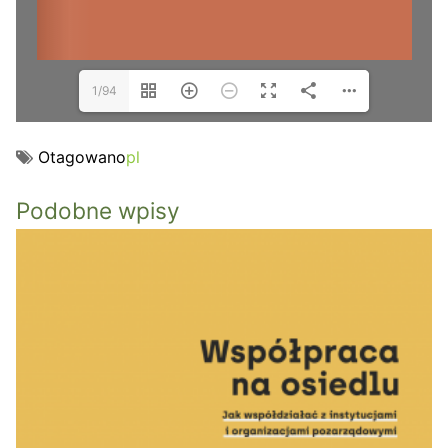
1/94
Otagowano
pl
Podobne wpisy