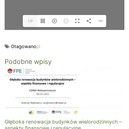
1/9
Otagowano
pl
Podobne wpisy
Głęboka renowacja budynków wielorodzinnych –
aspekty finansowe i regulacyjne