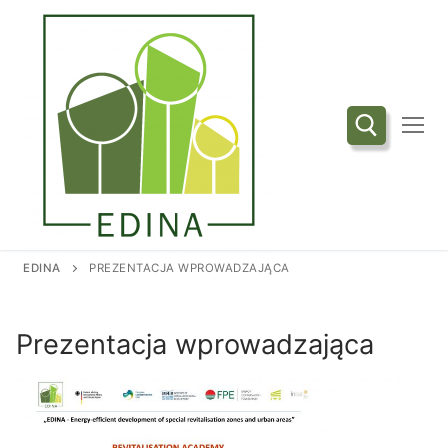
Przejdź
do
treści
Szukaj:
EDINA
PREZENTACJA WPROWADZAJĄCA
Prezentacja wprowadzająca