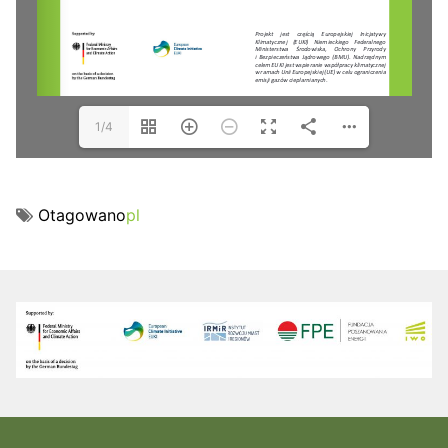
1/4
Otagowano
pl