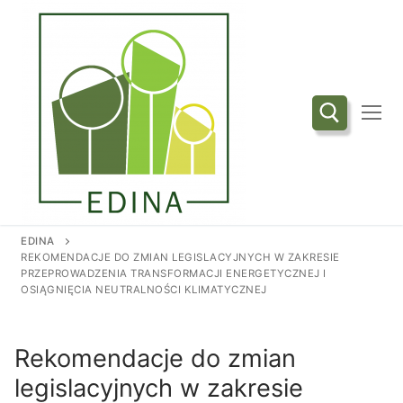
Przejdź
do
treści
Szukaj:
EDINA
REKOMENDACJE DO ZMIAN LEGISLACYJNYCH W ZAKRESIE
PRZEPROWADZENIA TRANSFORMACJI ENERGETYCZNEJ I
OSIĄGNIĘCIA NEUTRALNOŚCI KLIMATYCZNEJ
Rekomendacje do zmian
legislacyjnych w zakresie