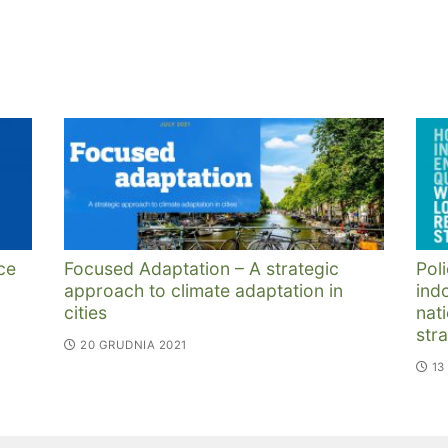
ce
Focused Adaptation – A strategic
Pol
approach to climate adaptation in
ind
cities
nat
str
20 GRUDNIA 2021
13