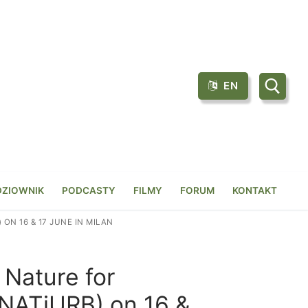
EN
Szukaj:
DZIOWNIK
PODCASTY
FILMY
FORUM
KONTAKT
N 16 & 17 JUNE IN MILAN
 Nature for
(NATiURB) on 16 &