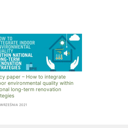
icy paper – How to integrate
oor environmental quality within
ional long-term renovation
ategies
 WRZEŚNIA 2021