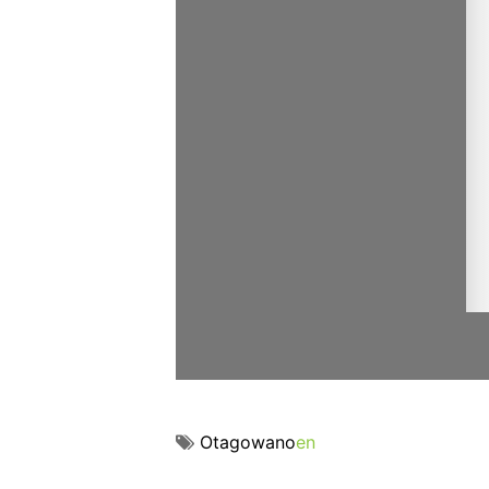
Otagowano
en