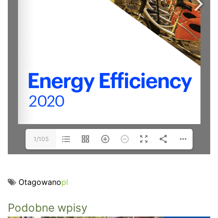
1/105
Otagowano
pl
Podobne wpisy