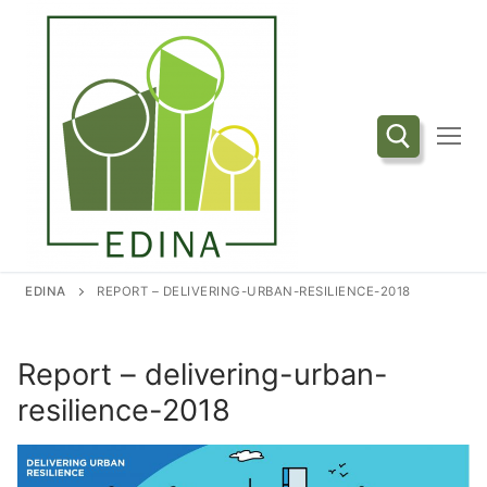
Przejdź
do
treści
Szukaj:
EDINA
REPORT – DELIVERING-URBAN-RESILIENCE-2018
Report – delivering-urban-
resilience-2018