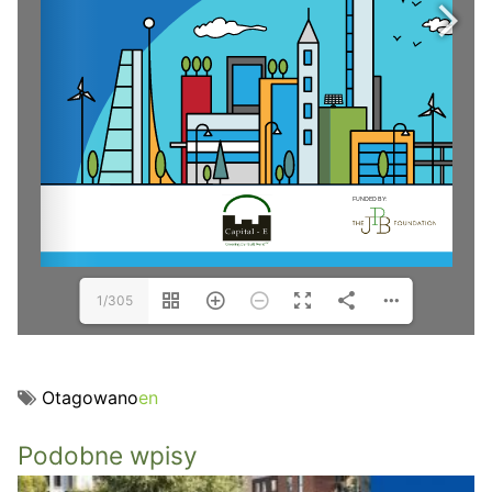
1/305
Otagowano
en
Podobne wpisy